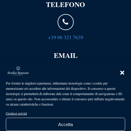
TELEFONO
+39 06 321 7639
EMAIL
Per fornire le migliori esperienze, utilizziamo tecnologie come i cookie per
info@sposatolaw.it
memorizzare e/o accedere alle informazioni del dispositivo. Il consenso a queste
tecnologie ci permetterà di elaborare dati come il comportamento di navigazione o ID
unici su questo sito. Non acconsentire o ritirare il consenso può influire negativamente
APPUNTAMENTO
su alcune caratteristiche e funzioni.
Gestisci servizi
Accetta