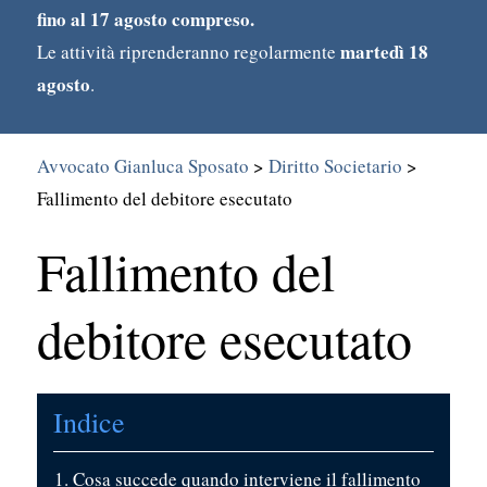
fino al 17 agosto compreso.
martedì 18
Le attività riprenderanno regolarmente
agosto
.
Avvocato Gianluca Sposato
>
Diritto Societario
>
Fallimento del debitore esecutato
Fallimento del
Search
for:
debitore esecutato
Indice
Cosa succede quando interviene il fallimento