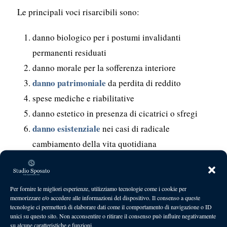
Le principali voci risarcibili sono:
danno biologico per i postumi invalidanti
permanenti residuati
danno morale per la sofferenza interiore
danno patrimoniale
da perdita di reddito
spese mediche e riabilitative
danno estetico in presenza di cicatrici o sfregi
danno esistenziale
nei casi di radicale
cambiamento della vita quotidiana
lesioni di non lieve entità
Per le
superiori al 9 per
Tabella Unica
cento trova oggi applicazione la
Per fornire le migliori esperienze, utilizziamo tecnologie come i cookie per
Nazionale prevista dall’articolo 138 del Codice
memorizzare e/o accedere alle informazioni del dispositivo. Il consenso a queste
tecnologie ci permetterà di elaborare dati come il comportamento di navigazione o ID
delle Assicurazioni Private
, introdotta per
unici su questo sito. Non acconsentire o ritirare il consenso può influire negativamente
su alcune caratteristiche e funzioni.