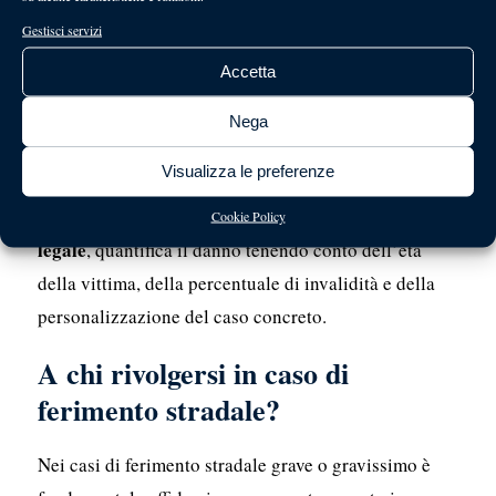
uniformare il risarcimento su tutto il territorio
Gestisci servizi
nazionale.
Accetta
lesioni lievi
In presenza di
fino al 9 per cento
Nega
continua, invece, a trovare applicazione l’articolo
139 del Codice delle Assicurazioni.
Visualizza le preferenze
consulenza medico-
Il giudice, sulla base della
Cookie Policy
legale
, quantifica il danno tenendo conto dell’età
della vittima, della percentuale di invalidità e della
personalizzazione del caso concreto.
A chi rivolgersi in caso di
ferimento stradale?
Nei casi di ferimento stradale grave o gravissimo è