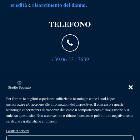
eredità
risarcimento del danno
e
.
TELEFONO
+39 06 321 7639
EMAIL
Per fornire le migliori esperienze, utilizziamo tecnologie come i cookie per
memorizzare e/o accedere alle informazioni del dispositivo. Il consenso a queste
tecnologie ci permetterà di elaborare dati come il comportamento di navigazione o ID
info@sposatolaw.it
unici su questo sito. Non acconsentire o ritirare il consenso può influire negativamente
su alcune caratteristiche e funzioni.
APPUNTAMENTO
Gestisci servizi