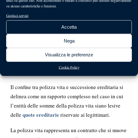
unici su questo sito. Non acconsentire o ritirare il consenso può influire negativamente
della polizza vita muore
su alcune caratteristiche e funzioni.
prima dell’assicurato?
Gestisci servizi
Accetta
Nel caso in cui il beneficiario muore prima
Nega
beneficiario
dell’assicurato, in assenza di un
sostitutivo
, la prestazione rientra nell’eredità e deve
Visualizza le preferenze
essere suddivisa tra gli eredi legittimi secondo le
Cookie Policy
artt. 565 e seguenti del codice civile
regole degli
Il confine tra polizza vita e successione ereditaria si
delinea come un rapporto complesso nel caso in cui
l’entità delle somme della polizza vita siano lesive
quote ereditarie
delle
riservate ai legittimari.
La polizza vita rappresenta un contratto che si muove