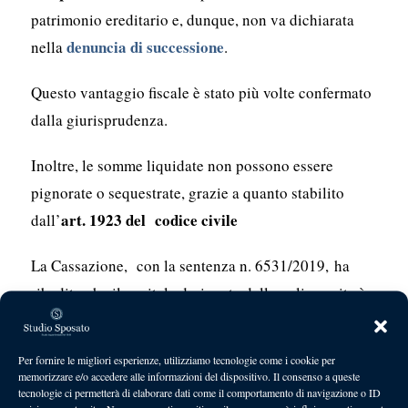
patrimonio ereditario e, dunque, non va dichiarata
denuncia di successione
nella
.
Questo vantaggio fiscale è stato più volte confermato
dalla giurisprudenza.
Inoltre, le somme liquidate non possono essere
pignorate o sequestrate, grazie a quanto stabilito
art. 1923 del codice civile
dall’
La Cassazione, con la sentenza n. 6531/2019, ha
ribadito che il capitale derivante dalla polizza vita è
atti in frode
impignorabile, salvo casi particolari di
ai creditori
.
Per fornire le migliori esperienze, utilizziamo tecnologie come i cookie per
memorizzare e/o accedere alle informazioni del dispositivo. Il consenso a queste
Cosa succede se il beneficiario
tecnologie ci permetterà di elaborare dati come il comportamento di navigazione o ID