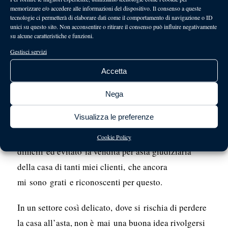
memorizzare e/o accedere alle informazioni del dispositivo. Il consenso a queste
tecnologie ci permetterà di elaborare dati come il comportamento di navigazione o ID
Esaminare il suo curriculum, concordando il
unici su questo sito. Non acconsentire o ritirare il consenso può influire negativamente
preventivo di spesa in modo da potere rispettare gli
su alcune caratteristiche e funzioni.
impegni per i singoli adempimenti necessari, dopo la
Gestisci servizi
notifica del pignoramento, a capire come impedire la
Accetta
vendita della casa all’asta.
Nega
Nella mia lunga carriera di avvocato e relatore
Visualizza le preferenze
congressuale esperto in contenzioso immobiliare e
pignoramenti immobiliari ho risolto molti casi
Cookie Policy
difficili ed evitato la vendita per asta giudiziaria
della casa di tanti miei clienti, che ancora
mi sono grati e riconoscenti per questo.
In un settore così delicato, dove si rischia di perdere
la casa all’asta, non è mai una buona idea rivolgersi