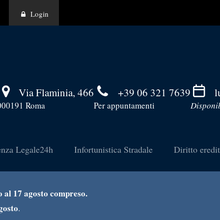
Login
Via Flaminia, 466
+39 06 321 7639
l
000191 Roma
Per appuntamenti
Disponib
enza Legale24h
Infortunistica Stradale
Diritto eredi
no al 17 agosto compreso.
gosto
.