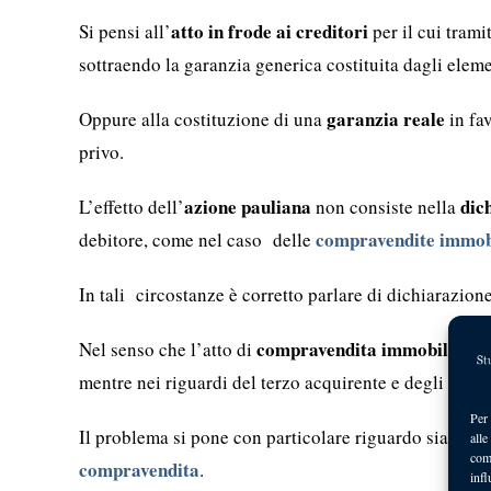
atto in frode ai creditori
Si pensi all’
per il cui tram
sottraendo la garanzia generica costituita dagli eleme
garanzia reale
Oppure alla costituzione di una
in fav
privo.
azione pauliana
dic
L’effetto dell’
non consiste nella
compravendite immobi
debitore, come nel caso delle
In tali circostanze è corretto parlare di dichiarazion
compravendita immobiliare
Nel senso che l’atto di
n
mentre nei riguardi del terzo acquirente e degli altri 
Per 
Il problema si pone con particolare riguardo sia nel c
alle
com
compravendita
.
infl