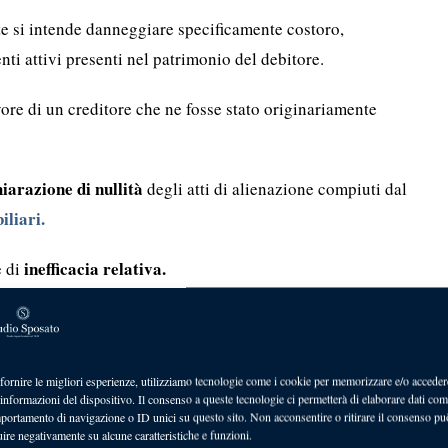
ite si intende danneggiare specificamente costoro,
nti attivi presenti nel patrimonio del debitore.
ore di un creditore che ne fosse stato originariamente
hiarazione di nullità
degli atti di alienazione compiuti dal
liari.
inefficacia relativa.
e di
on può essere opposto al solo creditore che ha agito,
soggetti è perfettamente valido ed efficace.
fornire le migliori esperienze, utilizziamo tecnologie come i cookie per memorizzare e/o acceder
preliminare di compravendita
revoca della
aso di
che di
 informazioni del dispositivo. Il consenso a queste tecnologie ci permetterà di elaborare dati com
portamento di navigazione o ID unici su questo sito. Non acconsentire o ritirare il consenso pu
uire negativamente su alcune caratteristiche e funzioni.