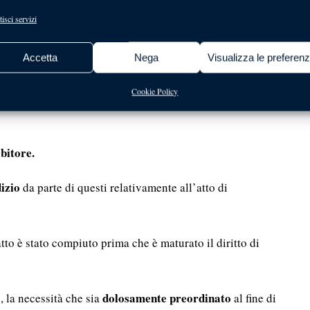
creditori: l’elemento della
isci servizi
Accetta
Nega
Visualizza le preferen
Cookie Policy
izionalmente vengono ravvisati nel “
consilium fraudis”
e
bitore.
izio
da parte di questi relativamente all’atto di
to è stato compiuto prima che è maturato il diritto di
dolosamente preordinato
, la necessità che sia
al fine di