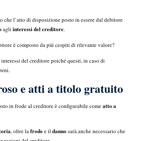
o che l’atto di disposizione posto in essere dal debitore
o
interessi del creditore
agli
.
itore è composto da più cespiti di rilevante valore?
interessi del creditore poiché questi, in caso di
beni.
roso e atti a titolo gratuito
atto a
posto in frode al creditore è configurabile come
toria
frode
danno
, oltre la
e il
sarà anche necessario che
e ragioni del creditore.