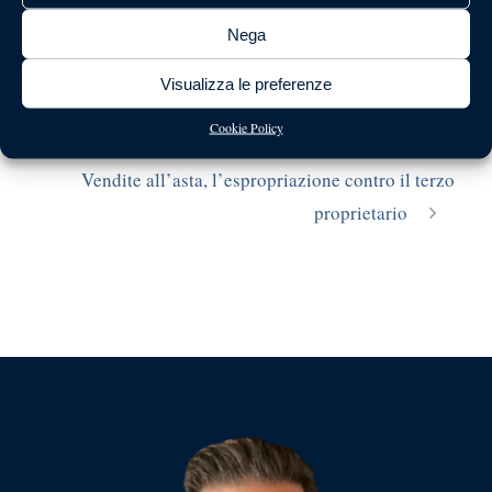
[real3dflipbook id=”20″]
Nega
Visualizza le preferenze
Vendita sospesa se il prezzo offerto é inferiore
Cookie Policy
al giusto
Vendite all’asta, l’espropriazione contro il terzo
proprietario