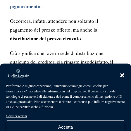
pignoramento.
Occorrerà, infatti, attendere non soltanto il
pagamento del prezzo offerto, ma anche la
distribuzione del prezzo ricavato
.
Ciò significa che, ove in sede di distribuzione
il
qualcuno dei creditori sia rimasto insoddisfatto,
giudice dell’esecuzione
potrà disporre che sia
avviato nuovamente il procedimento di vendita
Per fornire le migliori esperienze, utilizziamo tecnologie come i cookie per
forzata dei beni ancora assoggettati alla procedura
memorizzare e/o accedere alle informazioni del dispositivo. Il consenso a queste
esecutiva.
tecnologie ci permetterà di elaborare dati come il comportamento di navigazione o ID
unici su questo sito. Non acconsentire o ritirare il consenso può influire negativamente
su alcune caratteristiche e funzioni.
Ciò ovviamente revocando, in base al disposto
Gestisci servizi
articolo 487 del codice di procedura civile
dell’
, la
Accetta
precedente ordinanza di cessazione della vendita.