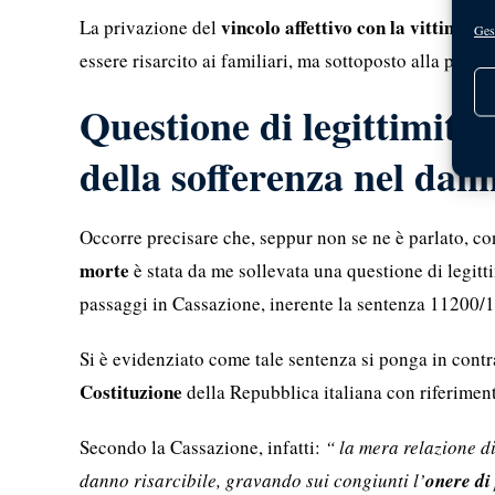
vincolo affettivo con la vittima
La privazione del
del
Gest
essere risarcito ai familiari, ma sottoposto alla prova
Questione di legittimità 
della sofferenza nel dan
Occorre precisare che, seppur non se ne è parlato, co
morte
è stata da me sollevata una questione di legitt
passaggi in Cassazione, inerente la sentenza 11200/1
Si è evidenziato come tale sentenza si ponga in cont
Costituzione
della Repubblica italiana con riferimen
Secondo la Cassazione, infatti:
“ la mera relazione di
danno risarcibile, gravando sui congiunti l’
onere di