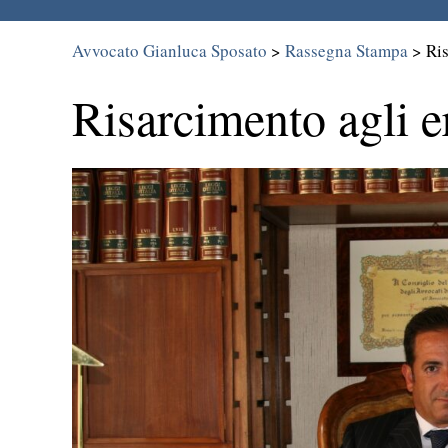
Avvocato Gianluca Sposato
>
Rassegna Stampa
>
Ris
Risarcimento agli e