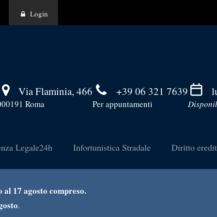
Login
Via Flaminia, 466
+39 06 321 7639
l
000191 Roma
Per appuntamenti
Disponib
enza Legale24h
Infortunistica Stradale
Diritto eredi
no al 17 agosto compreso.
gosto
.