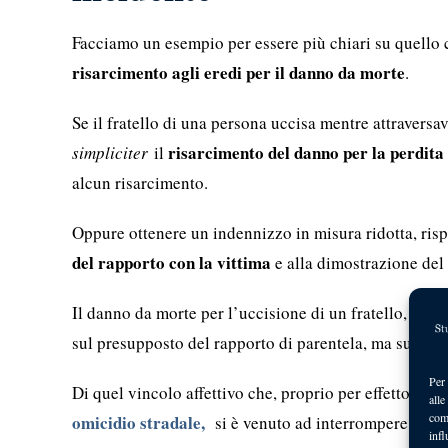
Facciamo un esempio per essere più chiari su quello c
risarcimento agli eredi per il danno da morte
.
Se il fratello di una persona uccisa mentre attraversa
risarcimento del danno per la perdita
simpliciter
il
alcun risarcimento.
Oppure ottenere un indennizzo in misura ridotta, risp
del rapporto con la vittima
e alla dimostrazione del 
Il danno da morte per l’uccisione di un fratello, ed in
sul presupposto del rapporto di parentela, ma su que
Per 
Di quel vincolo affettivo che, proprio per effetto del
alle
com
omicidio stradale,
si è venuto ad interrompere.
infl