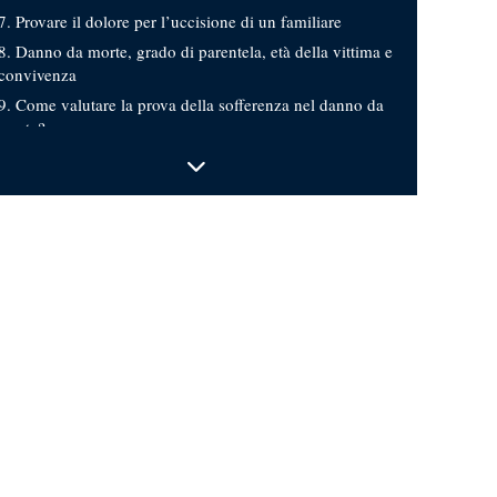
Provare il dolore per l’uccisione di un familiare
Danno da morte, grado di parentela, età della vittima e
convivenza
Come valutare la prova della sofferenza nel danno da
morte?
Danno da morte e sconvolgimento della vita
Danno morale per uccisione di un familiare