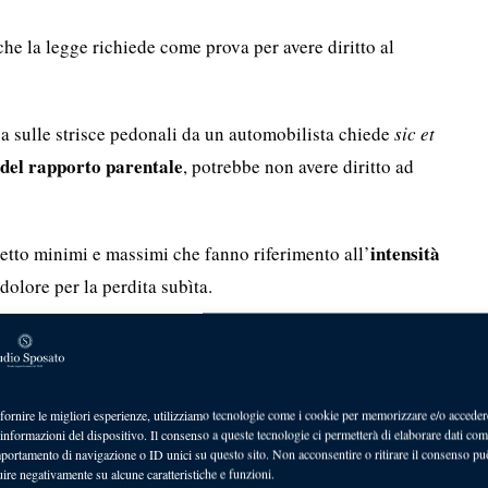
he la legge richiede come prova per avere diritto al
va sulle strisce pedonali da un automobilista chiede
sic et
 del rapporto parentale
, potrebbe non avere diritto ad
intensità
etto minimi e massimi che fanno riferimento all’
dolore per la perdita subìta.
 genere di un proprio familiare, infatti, non viene risarcito
vincolo affettivo
llo del
.
fornire le migliori esperienze, utilizziamo tecnologie come i cookie per memorizzare e/o acceder
l’uccisione del proprio caro e del reato compiuto di
 informazioni del dispositivo. Il consenso a queste tecnologie ci permetterà di elaborare dati com
portamento di navigazione o ID unici su questo sito. Non acconsentire o ritirare il consenso pu
uire negativamente su alcune caratteristiche e funzioni.