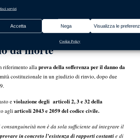
 reato costituisce un danno di tipo morale che deve
isci servizi
 di legame affettivo che deve essere provato.
Accetta
Nega
Visualizza le preferen
costituzionale sulla prova
Cookie Policy
no da morte
prova della sofferenza per il danno da
n riferimento alla
imità costituzionale in un giudizio di rinvio, dopo due
9.
violazione degli articoli 2, 3 e 32 della
rasto e
articoli 2043 e 2059 del codice civile.
to agli
 consanguineità non è da sola sufficiente ad integrare il
 provare in concreto l’esistenza di rapporti costanti
e di